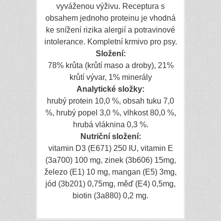
vyváženou výživu. Receptura s
obsahem jednoho proteinu je vhodná
ke snížení rizika alergií a potravinové
intolerance. Kompletní krmivo pro psy.
Složení:
78% krůta (krůtí maso a droby), 21%
krůtí vývar, 1% minerály
Analytické složky:
hrubý protein 10,0 %, obsah tuku 7,0
%, hrubý popel 3,0 %, vlhkost 80,0 %,
hrubá vláknina 0,3 %.
Nutriční složení:
vitamin D3 (E671) 250 IU, vitamin E
(3a700) 100 mg, zinek (3b606) 15mg,
železo (E1) 10 mg, mangan (E5) 3mg,
jód (3b201) 0,75mg, měď (E4) 0,5mg,
biotin (3a880) 0,2 mg.