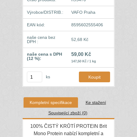
Výrobce/DISTRIB.:
VAFO Praha
EAN kód:
8595602555406
naše cena bez
52,68 Kč
DPH :
naše cena s DPH
59,00 Kč
(12 %):
147,50 Kč / 1 kg
ks
Kompletní specifikace
Ke stažení
Související zboží (0)
100% ČISTÝ KRŮTÍ PROTEIN Brit
Mono Protein nabízí kompletní a