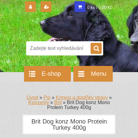
0 ks / 0,00 Kč
E-shop
Menu
Úvod
»
Psi
»
Krmiva a doplňky stravy
»
Konzervy
»
Brit
»
Brit Dog konz Mono
Protein Turkey 400g
Brit Dog konz Mono Protein
Turkey 400g