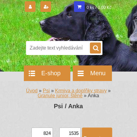
0 ks / 0,00 Kč
E-shop
Menu
Úvod
»
Psi
»
Krmiva a doplňky stravy
»
Granule junior, štěně
»
Anka
Psi / Anka